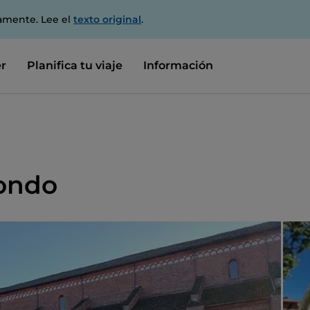
amente. Lee el
texto original
.
r
Planifica tu viaje
Información
ondo