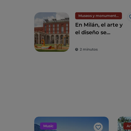
Museos y monumentos
En Milán, el arte y
el diseño se
encuentran en la
Trienal
2 minutos
Music
Ar
Me gusta