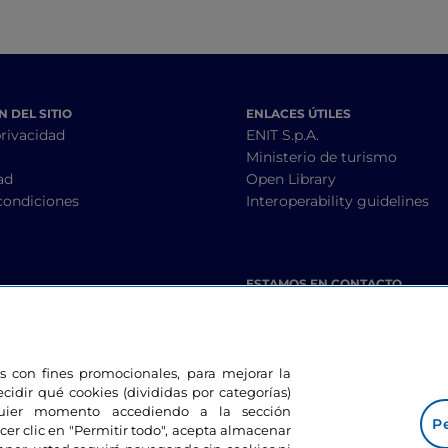
 DEL SITIO
ENLACES ÚTILES
privacidad
ENIT S.p.A.
Ministerio de turismo
ad
Open Library
condiciones
Interoperability guidelines
ESTAMOS EN CONTACTO
les con fines promocionales, para mejorar la
ecidir qué cookies (divididas por categorías)
lquier momento accediendo a la sección
Pe
cer clic en "Permitir todo", acepta almacenar