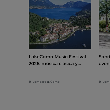
LakeComo Music Festival
Sond
2026: música clásica y
event
contemporánea entre villas
dive
y jardines en el lago de
la c
Lombardía, Como
Lomb
Como