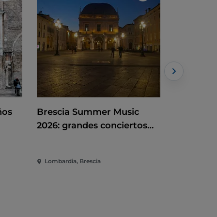
ños
Brescia Summer Music
El primer
2026: grandes conciertos
exposició
azón
de verano entre Campo
Novecento
Marte y Piazza Loggia
política
Lombardia, Brescia
Lombardía,
internaci