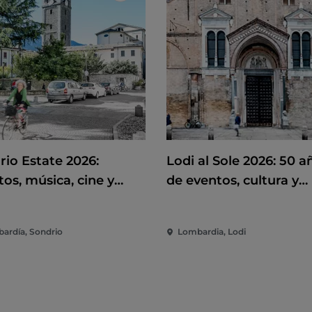
rio Estate 2026:
Lodi al Sole 2026: 50 a
os, música, cine y
de eventos, cultura y
rsión en el corazón de
espectáculo en el cor
iudad
de Lodi
ardía, Sondrio
Lombardia, Lodi