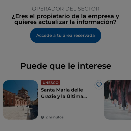
OPERADOR DEL SECTOR
¿Eres el propietario de la empresa y
quieres actualizar la información?
Accede a tu área reservada
Puede que le interese
UNESCO
Me gusta
Santa Maria delle
Grazie y la Última
Cena de Leonardo,
joyas para revivir el
Renacimiento
2 minutos