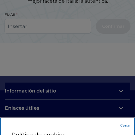
mejor faceta de Italia: la auténtica.
EMAIL
Confirmar
Información del sitio
Enlaces útiles
Acceso
Cerrar
Política de cookies