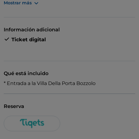
Mostrar más
glamuroso!
Información adicional
Explora la majestuosa villa y su monumental jardín
Ticket digital
con este fascinante tour guiado y ve bonitas fuentes,
muebles rococó, impresionantes frescos y preciosas
vistas del campo.
Qué está incluido
* Entrada a la Villa Della Porta Bozzolo
Reserva