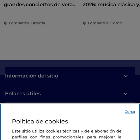
grandes conciertos de verano
2026: música clásica y
entre Campo Marte y Piazza
contemporánea entre v
Loggia
jardines en el lago d
Lombardia, Brescia
Lombardía, Como
Información del sitio
Enlaces útiles
Acceso
Cerrar
Política de cookies
Estamos en contacto
Este sitio utiliza cookies técnicas y de elaboración de
perfiles con fines promocionales, para mejorar la