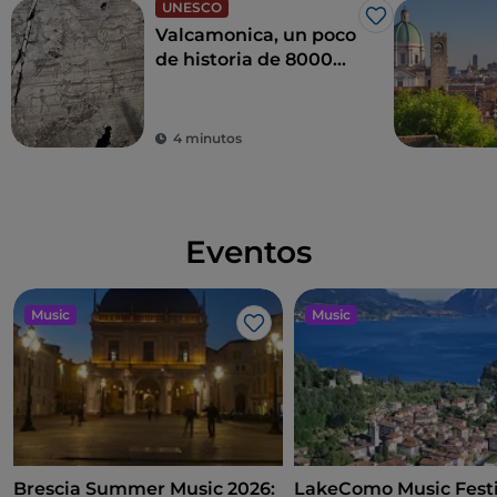
UNESCO
Me gusta
Valcamonica, un poco
de historia de 8000
años
4 minutos
Eventos
Music
Music
Me gusta
Brescia Summer Music 2026:
LakeComo Music Festi