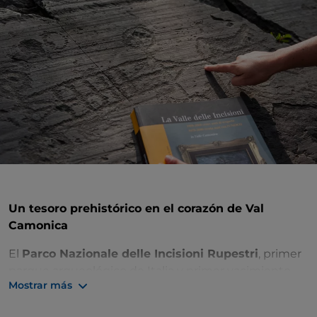
Un tesoro prehistórico en el corazón de Val
Camonica
El
Parco Nazionale delle Incisioni Rupestri
, primer
parque arqueológico de Italia y primer yacimiento
Mostrar más
del Bel Paese reconocido como Patrimonio de la
Humanidad por la
UNESCO
en 1979, es un auténtico