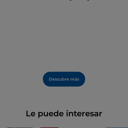
visita más exhaustiva deben prever pasar al menos 4
horas en el parque. Merecerá la pena.
Descubre más
Le puede interesar