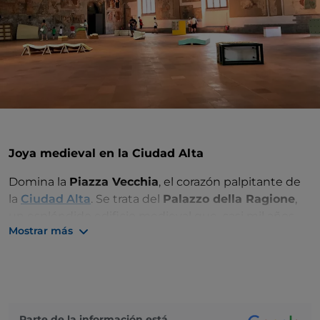
Joya medieval en la Ciudad Alta
Domina la
Piazza Vecchia
, el corazón palpitante de
la
Ciudad Alta
. Se trata del
Palazzo della Ragione
,
un espléndido edificio medieval que, casi mil años
Mostrar más
después de su construcción, sigue representando
uno de los más bellos testimonios arquitectónicos
del pasado de
Bérgamo
. Una parada ineludible en tu
itinerario para descubrir la ciudad.
Construido inicialmente para albergar las asambleas
Parte de la información está