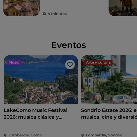
4 minutos
Eventos
Music
Arte y cultura
Me gusta
LakeComo Music Festival
Sondrio Estate 2026: e
2026: música clásica y
música, cine y diversi
contemporánea entre villas y
corazón de la ciudad
jardines en el lago de Como
Lombardía, Como
Lombardía, Sondrio