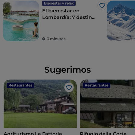
Bienestar y relax
Me gusta
El bienestar en
Lombardía: 7 destinos
para un détox total
3 minutos
Sugerimos
Restaurantes
Restaurantes
Me gusta
Agriturismo La Fattoria
Rifugio della Corte