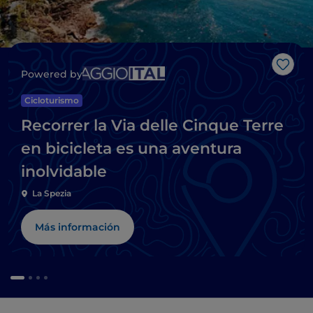
Me g
Powered by
Cicloturismo
Recorrer la Via delle Cinque Terre
en bicicleta es una aventura
inolvidable
La Spezia
Más información