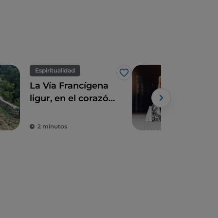
Espiritualidad
Com
Me gusta
La Vía Francígena
Gén
ligur, en el corazón
de l
de Lunigiana
Roma
Maz
2 minutos
4 m