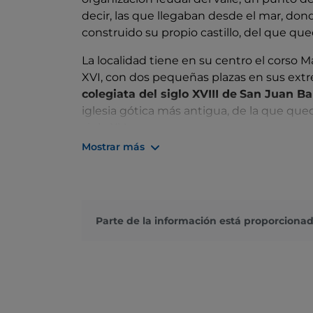
decir, las que llegaban desde el mar, don
construido su propio castillo, del que qu
La localidad tiene en su centro el corso M
XVI, con dos pequeñas plazas en sus extr
colegiata del siglo XVIII de
San Juan Ba
iglesia gótica más antigua, de la que que
siglo XV.
Mostrar más
A un lado del centro histórico, hacia el cur
parroquial del siglo XIV, la
Madonna della
para quienes aprecian la producción sagrada
opuesto, en la amplia plaza Borelli, el an
Parte de la información está proporcionad
pequeño
Museo delle Maschere di Uba
primer plano, han reinterpretado en form
las «
ubagu
»: las localidades inaccesibles,
mundo de la oscuridad.