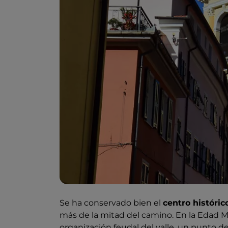
Se ha conservado bien el
centro históric
más de la mitad del camino. En la Edad Me
organización feudal del valle, un punto d