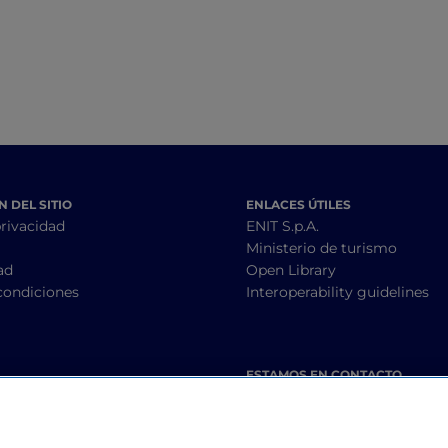
 DEL SITIO
ENLACES ÚTILES
privacidad
ENIT S.p.A.
Ministerio de turismo
ad
Open Library
condiciones
Interoperability guidelines
ESTAMOS EN CONTACTO