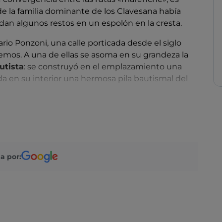
de la familia dominante de los Clavesana había
edan algunos restos en un espolón en la cresta.
ario Ponzoni, una calle porticada desde el siglo
emos. A una de ellas se asoma en su grandeza la
utista
: se construyó en el emplazamiento una
da en su interior una hermosa pila bautismal del
so del río Arroscia, se conserva la antigua iglesia
 Ripa
, ahora un Museo de Arte muy interesante
 local de los siglos XVII a XVIII. En el lado
tiguo convento de las agustinas alberga el
a por:
ga
, donde artistas contemporáneos, incluso de
a de máscaras el antiquísimo concepto ligur de
 inhóspitas, de frontera entre el mundo solar y el