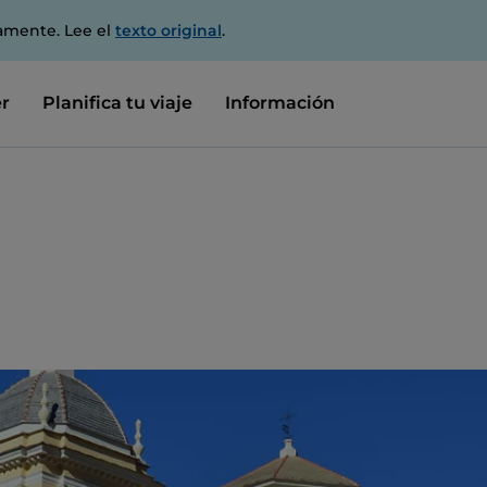
amente. Lee el
texto original
.
r
Planifica tu viaje
Información