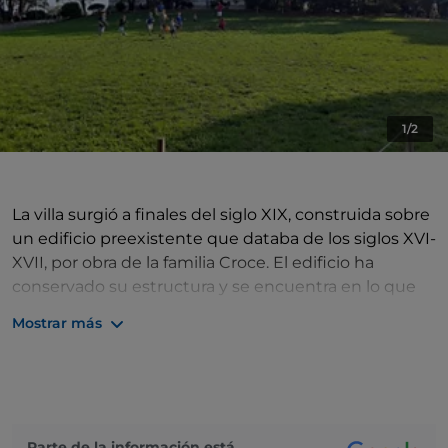
1/2
La villa surgió a finales del siglo XIX, construida sobre
un edificio preexistente que databa de los siglos XVI-
XVII, por obra de la familia Croce. El edificio ha
conservado su estructura y se encuentra en lo que
fue la zona suburbana, que se convirtió en 1897 en la
Mostrar más
«Circonvallazione a mare», la carretera costera que
conecta el centro de la ciudad levantina con las
afueras. La parcelación residencial del entorno de la
villa aprovecha el nuevo modelo de casa residencial
del siglo XIX, que influye en el estilo de la villa por el
Parte de la información está