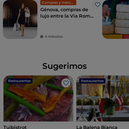
Compras y mercadillos
Me gusta
Génova, compras de
lujo entre la Via Roma
y la Galleria Mazzini
4 minutos
Sugerimos
Restaurantes
Restaurantes
Me gusta
Tuibistrot
La Balena Bianca