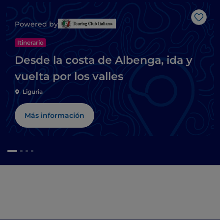
Me g
Powered by
Itinerario
Desde la costa de Albenga, ida y
vuelta por los valles
Liguria
Más información