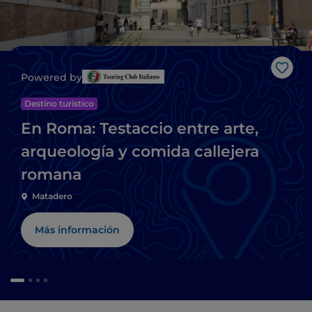
Me g
Powered by
Destino turístico
En Roma: Testaccio entre arte,
arqueología y comida callejera
romana
Matadero
Más información