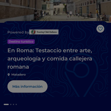
Me g
Powered by
Destino turístico
En Roma: Testaccio entre arte,
arqueología y comida callejera
romana
Matadero
Más información