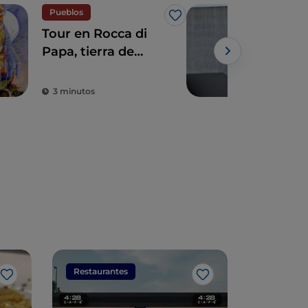
Pueblos
Me gusta
Tour en Rocca di
El 
Papa, tierra de
Ro
historia centenaria
y leyendas
3 minutos
2 m
Restaurantes
Restaura
Me gusta
Me gusta