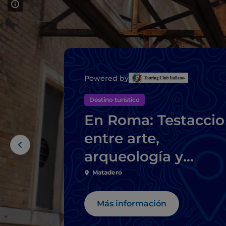
Powered by
Destino turístico
En Roma: Testaccio
entre arte,
arqueología y
comida callejera
Matadero
romana
Más información