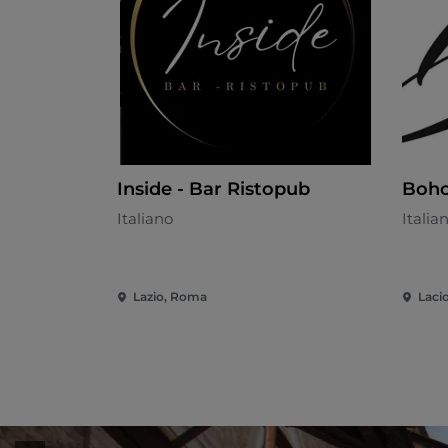
Inside - Bar Ristopub
Boho
Italiano
Italia
Lazio, Roma
Laci