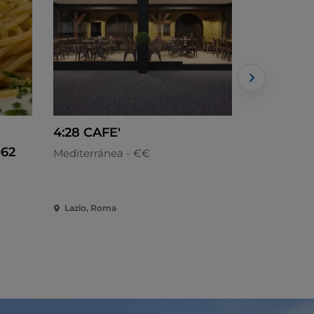
4:28 CAFE'
Amaro L
62
Mediterránea - €€
Mediterrán
Lazio, Roma
Lazio, Rom