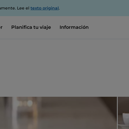
amente. Lee el
texto original
.
r
Planifica tu viaje
Información