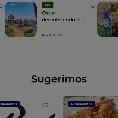
Sea
Me gusta
Me gusta
Ostia:
descubriendo el
mar de Roma
4 minutos
Sugerimos
staurantes
Restaurantes
Me gusta