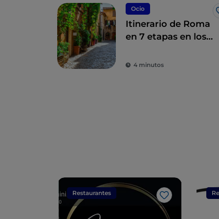
Ocio
Itinerario de Roma
en 7 etapas en los
set de la serie
Skam Italia, que los
4 minutos
romanos viven a
diario
Restaurantes
Re
Me gusta