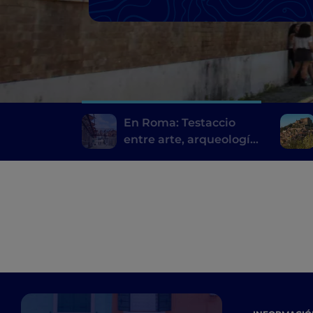
En Roma: Testaccio
entre arte, arqueología
y comida callejera
romana