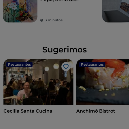
historia centenaria y
leyendas
3 minutos
Sugerimos
Restaurantes
Restaurantes
Me gusta
Cecilia Santa Cucina
Anchimò Bistrot