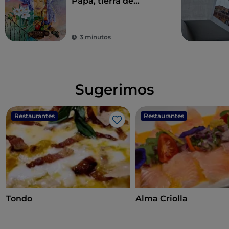
Papa, tierra de
historia centenaria y
leyendas
3 minutos
Sugerimos
Restaurantes
Restaurantes
Me gusta
Tondo
Alma Criolla