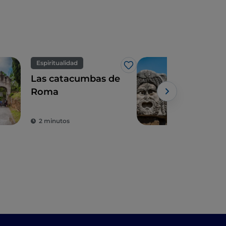
Espiritualidad
Arte
Me gusta
Las catacumbas de
7 lu
Roma
hist
una
2 minutos
5 m