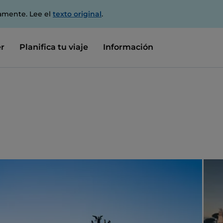
amente. Lee el
texto original
.
r
Planifica tu viaje
Información