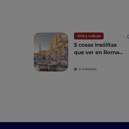
Arte y cultura
5 cosas insólitas
que ver en Roma
entre lo sagrado y
lo profano
4 minutos