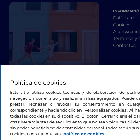
INFORMACIÓN
Política de 
Cookies
Accessibilid
Términos y 
Contactos
Política de cookies
Este sitio utiliza cookies técnicas y de elaboración de perfi
navegación por el sitio y realizar análisis agregados. Puede d
prestar, rechazar o revocar su consentimiento en cua
correspondiente y haciendo clic en "Personalizar cookies". Al ha
todas las cookies en su dispositivo. El botón "Cerrar" cierra el 
otras herramientas de seguimiento que no sean técnicas. Si d
sin poder beneficiarse de contenidos personalizados según sus 
cookies, consulte nuestra
política de cookies