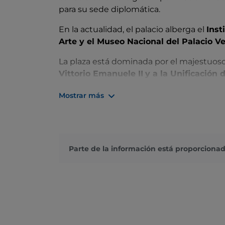
para su sede diplomática.
En la actualidad, el palacio alberga el
Inst
Arte y el Museo Nacional del Palacio Ve
La plaza está dominada por el majestuos
Vittorio Emanuele II
y a la Unificación d
Patria
, que lleva el nombre del Soldado
Mostrar más
A los romanos les gusta llamarlo «máquina 
por su particular forma arquitectónica. En
Risorgimento
. Utiliza los ascensores pa
Vittoriano: la
Terrazza delle Quadrighe
, 
A 80 metros de altura, tu mirada se despl
Parte de la información está proporcionad
una vista impresionante.