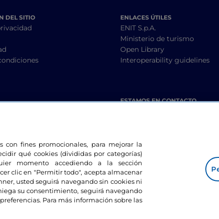
 DEL SITIO
ENLACES ÚTILES
privacidad
ENIT S.p.A.
Ministerio de turismo
ad
Open Library
condiciones
Interoperability guidelines
ESTAMOS EN CONTACTO
les con fines promocionales, para mejorar la
ecidir qué cookies (divididas por categorías)
lquier momento accediendo a la sección
Pe
cer clic en "Permitir todo", acepta almacenar
banner, usted seguirá navegando sin cookies ni
eniega su consentimiento, seguirá navegando
preferencias. Para más información sobre las