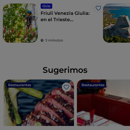
Ocio
Me gusta
Friuli Venezia Giulia:
en el Trieste
Adventure Park las
vacaciones son de
altura: ¡en un árbol!
3 minutos
Sugerimos
Restaurantes
Restaurantes
Me gusta