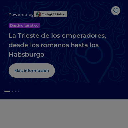
Me g
Powered by
Destino turístico
La Trieste de los emperadores,
desde los romanos hasta los
Habsburgo
Más información