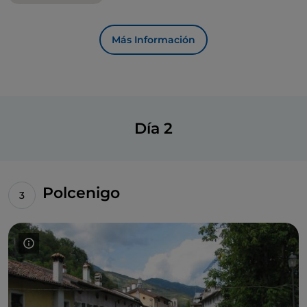
Conegliano dirigiéndose a Vistorta, un pequeño
pueblo medieval. Aquí encontraremos
Villa
Brandolini d'Adda Varda
. La villa fue adquirida en
Más Información
1780 por la familia patricia veneciana de los
Brandolini: aquí se pueden admirar raras variedades
de orquídeas, mientras que en el jardín también hay
árboles que datan del siglo XIX, lagos, un arroyo y
bosques bambú que crean un ambiente muy
Día 2
acogedor. Es una propiedad privada, por lo que es
recomendable consultar las condiciones de visita
antes de ir al lugar.
Polcenigo