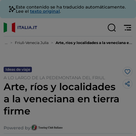
Este contenido se ha traducido automáticamente.
Lee el
texto original
.
...
Friuli-Venecia Julia
Arte, ríos y localidades a la veneciana en tierra firme
Ideas de viaje
Me 
A LO LARGO DE LA PEDEMONTANA DEL FRIUL
Arte, ríos y localidades
a la veneciana en tierra
firme
Powered by: