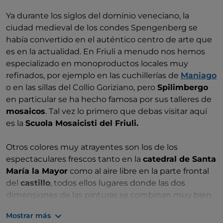
Ya durante los siglos del dominio veneciano, la
ciudad medieval de los condes Spengenberg se
había convertido en el auténtico centro de arte que
es en la actualidad. En Friuli a menudo nos hemos
especializado en monoproductos locales muy
refinados, por ejemplo en las cuchillerías de
Maniago
o en las sillas del Collio Goriziano, pero
Spilimbergo
en particular se ha hecho famosa por sus talleres de
mosaicos
. Tal vez lo primero que debas visitar aquí
es la
Scuola Mosaicisti del Friuli.
Otros colores muy atrayentes son los de los
espectaculares frescos tanto en la
catedral de Santa
María la Mayor
como al aire libre en la parte frontal
del
castillo
, todos ellos lugares donde las dos
dimensiones de las pinturas se combinan muy bien
con la tercera de la escultura y la arquitectura. Sin
Mostrar más
embargo, el «hilo de Ariadna» de los