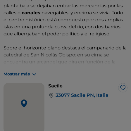
planta baja se dejaban entrar las mercancías por las
calles o
canales
navegables, y encima se vivía. Todo
el centro histórico está compuesto por dos amplias
islas en una profunda curva del río, con dos barrios
que albergaban el poder político y el religioso.
Sobre el horizonte plano destaca el campanario de la
catedral de San Nicolás Obispo: en su cima se
encuentra un arcángel que gira en función de la
dirección del viento, como suele suceder en las
Mostrar más
iglesias del Friuli. Se trata de otro signo histórico de
Venecia, donde la sagrada figura femenina de la
Sacile
Virgen era considerada la «Capitana da Mar» y
Me 
33077 Sacile PN, Italia
propiedad privada de la ciudad dominante. Sobre los
campanarios de la tierra firme se prefería colocar
ángeles.
También se pueden hacer algunos kilómetros hacia