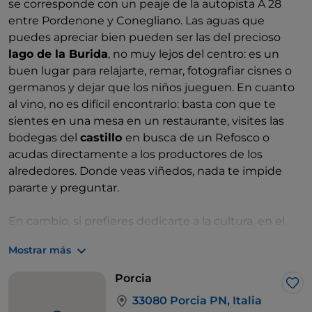
se corresponde con un peaje de la autopista A 28
entre Pordenone y Conegliano. Las aguas que
puedes apreciar bien pueden ser las del precioso
lago de la Burida
, no muy lejos del centro: es un
buen lugar para relajarte, remar, fotografiar cisnes o
germanos y dejar que los niños jueguen. En cuanto
al vino, no es difícil encontrarlo: basta con que te
sientes en una mesa en un restaurante, visites las
bodegas del
castillo
en busca
de un Refosco o
acudas directamente a los productores de los
alrededores. Donde veas viñedos, nada te impide
pararte y preguntar.
En cambio, si prefieres dedicarte a la cultura, en el
centro histórico de Porcia encontrarás rincones
Mostrar más
interesantes, como la
torre del Orologio
(torre del
Reloj), que da acceso a los pórticos de Via Marconi. La
Porcia
parroquia de San Giorgio
y su campanario son más
Me 
33080 Porcia PN, Italia
llamativos que el castillo, sólido pero muy