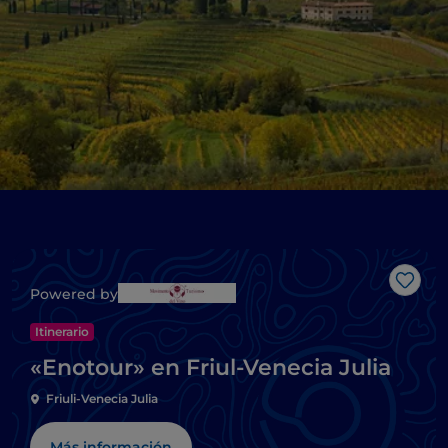
Me g
Powered by
Itinerario
«Enotour» en Friul-Venecia Julia
Friuli-Venecia Julia
Más información