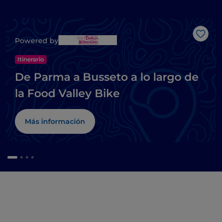
Me g
Powered by
Itinerario
De Parma a Busseto a lo largo de
la Food Valley Bike
Más información