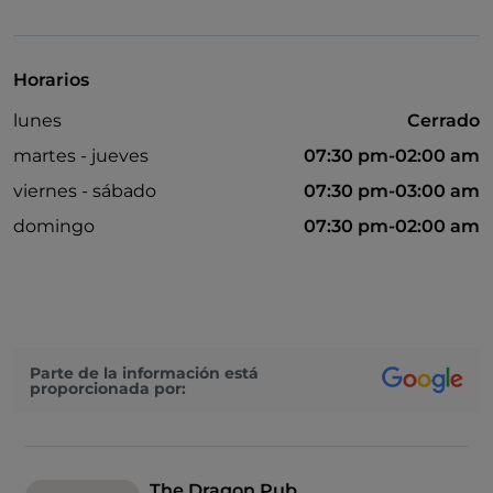
Cocktail
Se habla inglés
Horarios
Mastercard
lunes
Cerrado
Aparcamiento
martes - jueves
07:30 pm-02:00 am
Partidos de fútbol
viernes - sábado
07:30 pm-03:00 am
Se habla español
domingo
07:30 pm-02:00 am
Zona de fumadores
Mesas de exterior
Visa
Parte de la información está
Wi-Fi
proporcionada por:
The Dragon Pub