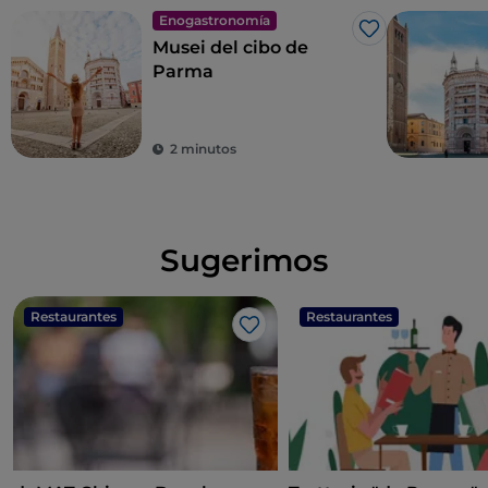
Enogastronomía
Me gusta
Musei del cibo de
Parma
2 minutos
Sugerimos
Restaurantes
Restaurantes
Me gusta