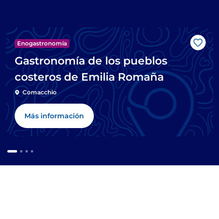
Enogastronomía
Me g
Gastronomía de los pueblos
costeros de Emilia Romaña
Comacchio
Más información