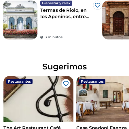
Bienestar y relax
Me gusta
Termas de Riolo, en
los Apeninos, entre
manantiales de barro
y tesoros del territorio
3 minutos
Sugerimos
Restaurantes
Restaurantes
Me gusta
The Art Restaurant Café
Casa Spadoni Faenza