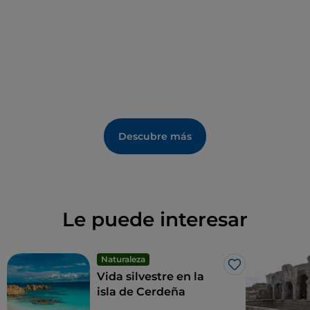
de
Ulticeddu
, enclavada entre dos promontorios de
granito rojo entre Palau y Cannigione.
Descubre más
Le puede interesar
Naturaleza
Me gusta
Vida silvestre en la
isla de Cerdeña