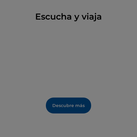
naturales de la zona, como la cercana
isla de
Tavolara
y el promontorio del
cabo Coda Cavallo
.
Escucha y viaja
Además, el municipio organiza cada año numerosos
eventos culturales y deportivos, como el
Festival
Internazionale della Musica
, el
Festival del Fitness
y muchos otros encuentros de tipo cultural.
Descubre más