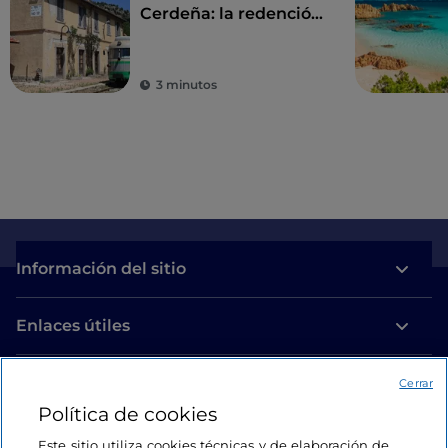
Cerdeña: la redención
de la lentitud
3 minutos
Información del sitio
Enlaces útiles
Acceso
Cerrar
Política de cookies
Estamos en contacto
Este sitio utiliza cookies técnicas y de elaboración de