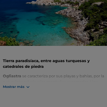
Tierra paradisíaca, entre aguas turquesas y
catedrales de piedra
Ogliastra
se caracteriza por sus playas y bahías, por la
naturaleza salvaje y las montañas escarpadas. Una
Mostrar más
tierra arcaica, salpicada de olivos y nuragas. Una zona
en la que el tiempo parece transcurrir a paso lento.
Un recorrido por las calas es imprescindible para