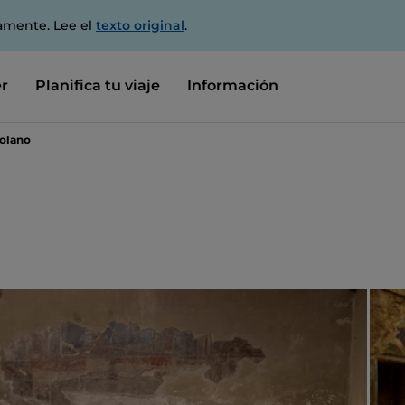
amente. Lee el
texto original
.
r
Planifica tu viaje
Información
olano