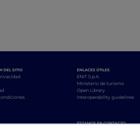
acogedores
 DEL SITIO
ENLACES ÚTILES
privacidad
ENIT S.p.A.
Ministerio de turismo
ad
Open Library
condiciones
Interoperability guidelines
ESTAMOS EN CONTACTO