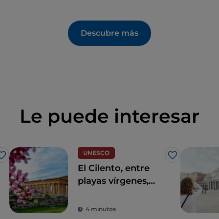
Descubre más
Le puede interesar
UNESCO
Me gusta
Me gusta
El Cilento, entre
playas vírgenes,
naturaleza salvaje y
pueblos
4 minutos