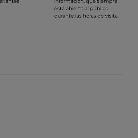
isitantes.
información, que siempre
está abierto al público
durante las horas de visita.
€