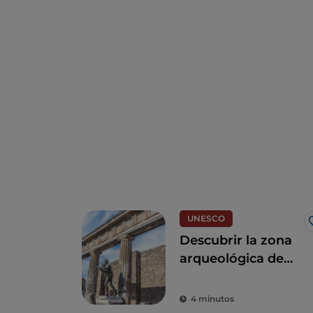
UNESCO
Descubrir la zona
arqueológica de
Pompeya,
Herculano, y Torre
4 minutos