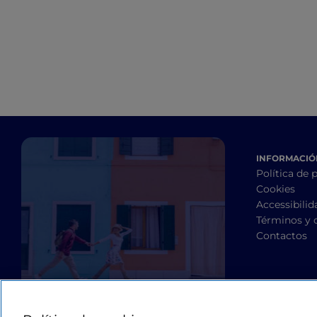
Annunziata
INFORMACIÓN
Política de 
Cookies
Accessibilid
Términos y 
Contactos