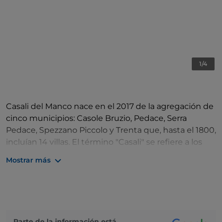
1/4
Casali del Manco nace en el 2017 de la agregación de
cinco municipios: Casole Bruzio, Pedace, Serra
Pedace, Spezzano Piccolo y Trenta que, hasta el 1800,
incluían 14 villas. El término "Casali" se refiere a los
orígenes que se remontan anteriormente al año
Mostrar más
1000 e indica comunidades individuales, cada una
con su propia forma de organización que, a lo largo
del tiempo, han experimentado cambios
administrativos pero, al mismo tiempo, han
conservado su propia identidad cultural. Casali del
Parte de la información está