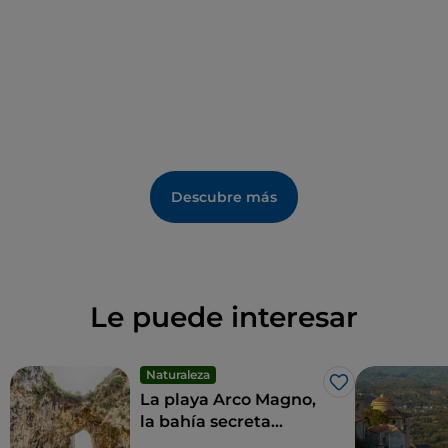
mismas que inspiraron el pensamiento de
Gioacchino da Fiore cuando, tras su peregrinaje a la
Tierra Santa, quiso retirarse en los bosques de Sila
para buscar la confirmación de sus teorías sobre la
Edad de la Historia.
Descubre más
Le puede interesar
Naturaleza
Me gusta
La playa Arco Magno,
la bahía secreta
amada por Eneas