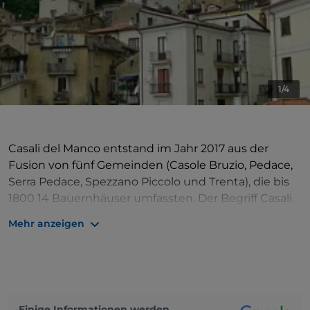
1/4
Casali del Manco entstand im Jahr 2017 aus der
Fusion von fünf Gemeinden (Casole Bruzio, Pedace,
Serra Pedace, Spezzano Piccolo und Trenta), die bis
1800 14 Bauernhäuser umfassten. Der Begriff Casali
bezieht sich auf die Ursprünge vor dem Jahr 1000
Mehr anzeigen
und bezeichnet einzelne Gemeinschaften mit
jeweils eigenen Organisationsformen, die im Laufe
der Zeit administrative Veränderungen erfahren,
aber ihre eigene kulturelle Identität bewahrt haben.
Casali del Manco befindet sich im Nationalpark Sila
Einige Informationen werden