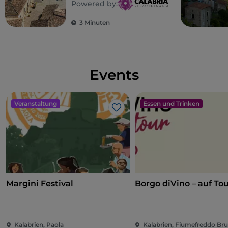
Powered by:
Italiens
3 Minuten
Events
Veranstaltung
Essen und Trinken
Like
Margini Festival
Borgo diVino – auf To
Kalabrien, Paola
Kalabrien, Fiumefreddo Bru