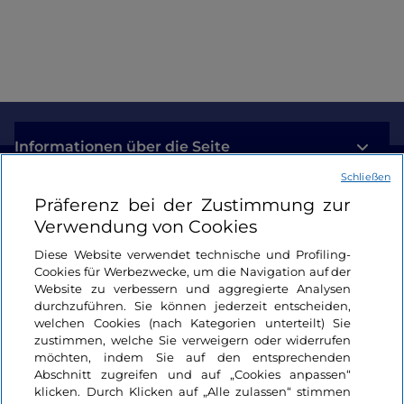
Informationen über die Seite
Schließen
Nützliche Links
Präferenz bei der Zustimmung zur
Verwendung von Cookies
Login
Diese Website verwendet technische und Profiling-
Cookies für Werbezwecke, um die Navigation auf der
Bleiben wir in Kontakt
Website zu verbessern und aggregierte Analysen
durchzuführen. Sie können jederzeit entscheiden,
welchen Cookies (nach Kategorien unterteilt) Sie
zustimmen, welche Sie verweigern oder widerrufen
möchten, indem Sie auf den entsprechenden
Abschnitt zugreifen und auf „Cookies anpassen“
klicken. Durch Klicken auf „Alle zulassen“ stimmen