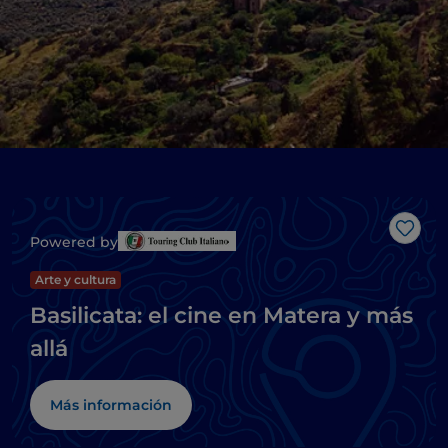
Me g
Powered by
Arte y cultura
Basilicata: el cine en Matera y más
allá
Más información