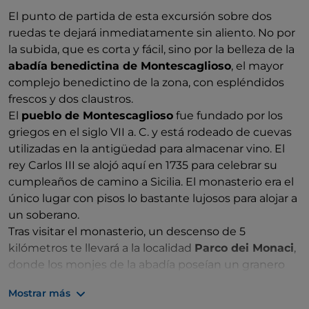
El punto de partida de esta excursión sobre dos
ruedas te dejará inmediatamente sin aliento. No por
la subida, que es corta y fácil, sino por la belleza de la
abadía
benedictina de Montescaglioso
, el mayor
complejo benedictino de la zona, con espléndidos
frescos y dos claustros.
El
pueblo de Montescaglioso
fue fundado por los
griegos en el siglo VII a. C. y está rodeado de cuevas
utilizadas en la antigüedad para almacenar vino. El
rey Carlos III se alojó aquí en 1735 para celebrar su
cumpleaños de camino a Sicilia. El monasterio era el
único lugar con pisos lo bastante lujosos para alojar a
un soberano.
Tras visitar el monasterio, un descenso de 5
kilómetros te llevará a la localidad
Parco dei Monaci
,
donde los monjes de la abadía poseían un granero
para cuidar sus tierras de cultivo. Se encuentra
Mostrar más
dentro del
parque de las iglesias rupestres
, una