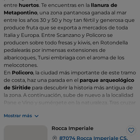
entre
huertos
. Te encuentras en la
llanura de
Metapontino
, una zona pantanosa ganada al mar
entre los años 30 y 50 y hoy tan fértil y generosa que
produce fruta que se exporta a mercados de toda
Italia y Europa. Entre Scanzano y Policoro se
producen sobre todo fresas y kiwis, en Rotondella
pedalearás por inmensas extensiones de
albaricoques, Tursi embriaga con el aroma de los
melocotones.
En
Policoro
, la ciudad más importante de este tramo
de costa, haz una parada en el
parque arqueológico
de Siritide
para descubrir la historia más antigua de
la zona. A continuación, sube de nuevo a la localidad
Pane e Vino y sumérgete en la naturaleza. Tras cruzar
el río Sinni, dirige tus ruedas hacia el mar en Nova
Mostrar más
Siri, pero primero detente para admirar las
Vasche di
S. Alessio
.
Rocca Imperiale
Aprovecha las carreteras de circunvalación que
Me 
87074 Rocca Imperiale CS,