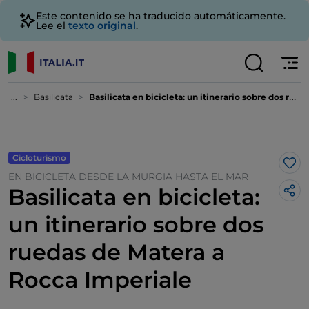
Este contenido se ha traducido automáticamente.
Lee el
texto original
.
...
Basilicata
Basilicata en bicicleta: un itinerario sobre dos ruedas de Matera a Rocca Imperiale
Cicloturismo
Me 
EN BICICLETA DESDE LA MURGIA HASTA EL MAR
Basilicata en bicicleta:
un itinerario sobre dos
ruedas de Matera a
Rocca Imperiale