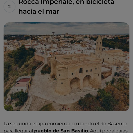
Rocca Imperiale, en bicicleta
imponente vestigio de la Magna Grecia.
hacia el mar
Te encuentras al final de la primera etapa, después
de haber recorrido unos 60 kilómetros. Disfruta de
un merecido descanso en una masía donde podrás
degustar platos tradicionales y reponer fuerzas para
el día siguiente.
La segunda etapa comienza cruzando el río Basento
para llegar al
pueblo de San Basilio
. Aquí pedalearás