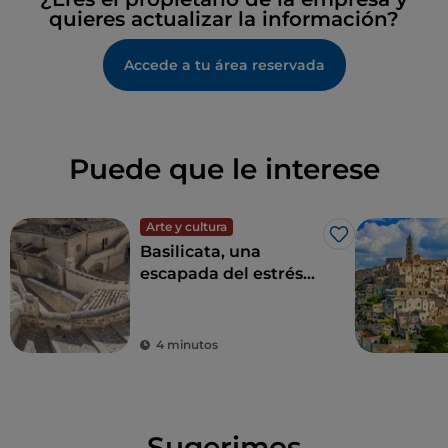
quieres actualizar la información?
Accede a tu área reservada
Puede que le interese
Arte y cultura
Me gusta
Basilicata, una
escapada del estrés
diario para
redescubrir la belleza
4 minutos
Sugerimos