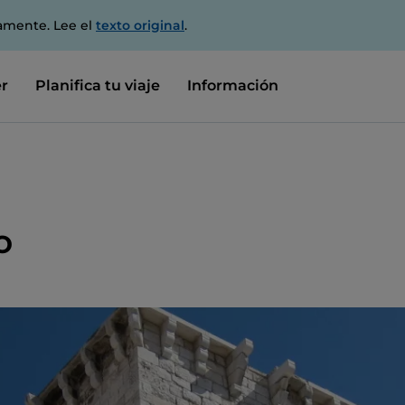
amente. Lee el
texto original
.
r
Planifica tu viaje
Información
o