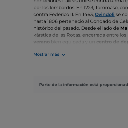
poblaciones itálicas unirse contra Roma e
por los lombardos. En 1223, Tommaso, cond
contra Federico II. En 1463,
Ovindoli
se co
hasta 1806 perteneció al Condado de Celan
histórico del pasado. Desde el lado de
Ma
kárstica de las Rocas, encerrada entre los
verano
bien equipada y un
centro de de
campos de esquí bien equipados con moder
Mostrar más
centro también ofrece la posibilidad de p
Durante el verano, se ofrecen numerosas o
senderismo y equitación, rutas en bicicle
libre.
Parte de la información está proporcionad
Más información:
Proloco Ovindoli