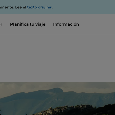
amente. Lee el
texto original
.
r
Planifica tu viaje
Información