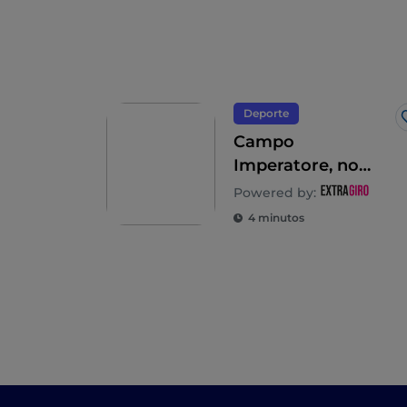
Deporte
Campo
Imperatore, no
solo esquí en los
Powered by:
Abruzos
4 minutos