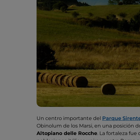
Un centro importante del
Parque Sirent
Obinolum de los Marsi, en una posición do
Altopiano delle Rocche
. La fortaleza fue