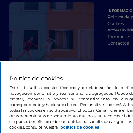
INFORMACIÓN
Política de 
Cookies
Accessibilid
Términos y 
Contactos
Política de cookies
Este sitio utiliza cookies técnicas y de elaboración de perfi
navegación por el sitio y realizar análisis agregados. Puede d
prestar, rechazar o revocar su consentimiento en cua
correspondiente y haciendo clic en "Personalizar cookies". Al ha
todas las cookies en su dispositivo. El botón "Cerrar" cierra el 
otras herramientas de seguimiento que no sean técnicas. Si d
sin poder beneficiarse de contenidos personalizados según sus 
cookies, consulte nuestra
política de cookies