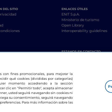
 DEL SITIO
ENLACES ÚTILES
privacidad
ENIT S.p.A.
Ministerio de turismo
ad
Open Library
condiciones
Interoperability guidelines
ESTAMOS EN CONTACTO
les con fines promocionales, para mejorar la
ecidir qué cookies (divididas por categorías)
lquier momento accediendo a la sección
Pe
cer clic en "Permitir todo", acepta almacenar
banner, usted seguirá navegando sin cookies ni
eniega su consentimiento, seguirá navegando
preferencias. Para más información sobre las