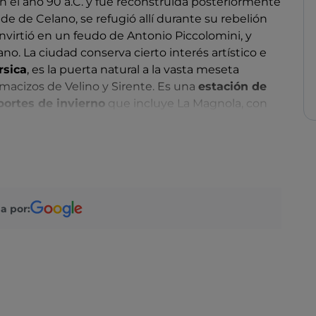
n el año 90 a.C. y fue reconstruida posteriormente
e de Celano, se refugió allí durante su rebelión
nvirtió en un feudo de Antonio Piccolomini, y
o. La ciudad conserva cierto interés artístico e
rsica
, es la puerta natural a la vasta meseta
 macizos de Velino y Sirente. Es una
estación de
portes de invierno
que incluye La Magnola, con
nas instalaciones deportivas. En invierno, el
racticar esquí de fondo, esquí alpino y senderismo.
portunidades de ocio a los turistas: rutas de
ta de montaña, parapente, tiro con arco y escalada
a por: