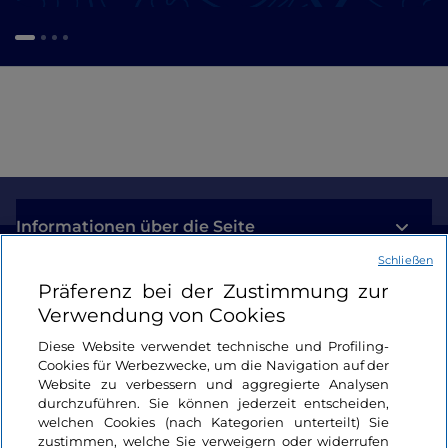
Informationen über die Seite
Schließen
Nützliche Links
Präferenz bei der Zustimmung zur
Verwendung von Cookies
Login
Diese Website verwendet technische und Profiling-
Cookies für Werbezwecke, um die Navigation auf der
Bleiben wir in Kontakt
Website zu verbessern und aggregierte Analysen
durchzuführen. Sie können jederzeit entscheiden,
welchen Cookies (nach Kategorien unterteilt) Sie
zustimmen, welche Sie verweigern oder widerrufen