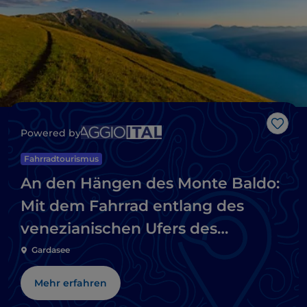
Like
Powered by
Fahrradtourismus
An den Hängen des Monte Baldo:
Mit dem Fahrrad entlang des
venezianischen Ufers des
Gardasees
Gardasee
Mehr erfahren