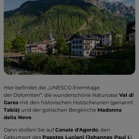
Hier befindet die „UNESCO-Eremitage
der Dolomiten“: die wunderschöne Naturoase
Val di
Gares
mit den historischen Holzscheunen (genannt
Tabià)
und der gotischen Bergkirche
Madonna
della Neve
.
Dann stoßen Sie auf
Canale d'Agordo
, den
Geburtsort des
Papstes Luciani (Johannes Paul I.
),