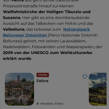
Von
Feltre
aus geht es die traditionelle
Prozessionsstraße hinauf zur kleinen
Wallfahrtskirche der Heiligen Tiburzio und
Susanna
. Hier gibt es eine atemberaubende
Aussicht auf das Talbecken von Feltre und das
Valbelluna
, das teilweise zum
Nationalpark
Belluneser Dolomiten
(Parco Nazionale Dolomiti
Bellunesi) gehört, mit seinen Laubwäldern,
Nadelwäldern, Felswänden und Wasserspielen, der
2009 von der UNESCO zum Weltkulturerbe
erklärt wurde
.
Dörfer
Like
Feltre
Venetien, Feltre