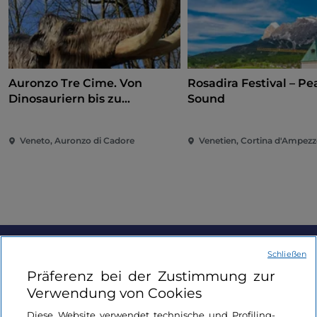
Auronzo Tre Cime. Von
Rosadira Festival – Pe
Dinosauriern bis zu
Sound
Mammuts, die Geschichte
geht weiter
Veneto, Auronzo di Cadore
Venetien, Cortina d'Ampez
Schließen
Informationen über die Seite
Präferenz bei der Zustimmung zur
Verwendung von Cookies
Nützliche Links
Diese Website verwendet technische und Profiling-