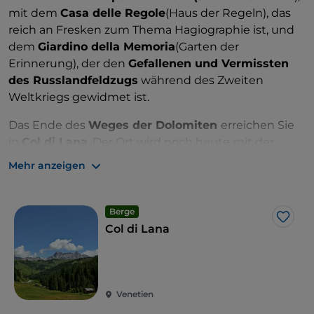
mit dem
Casa delle Regole
(Haus der Regeln), das
reich an Fresken zum Thema Hagiographie ist, und
dem
Giardino della Memoria
(Garten der
Erinnerung), der den
Gefallenen und Vermissten
des Russlandfeldzugs
während des Zweiten
Weltkriegs gewidmet ist.
Das Ende des
Weges der Dolomiten
erreichen Sie
in
Col di Lana
. Der Ort wird noch heute mit der
ersten blutigen Phasen des Ersten Weltkriegs in
Mehr anzeigen
Verbindung gebracht. An diese Zeit erinnern die
Schützengräben, Kriegerdenkmäler und Kapellen
entlang des sogenannten
Blutbergs (Montagna di
Berge
Like
Sangue)
.
Col di Lana
Venetien