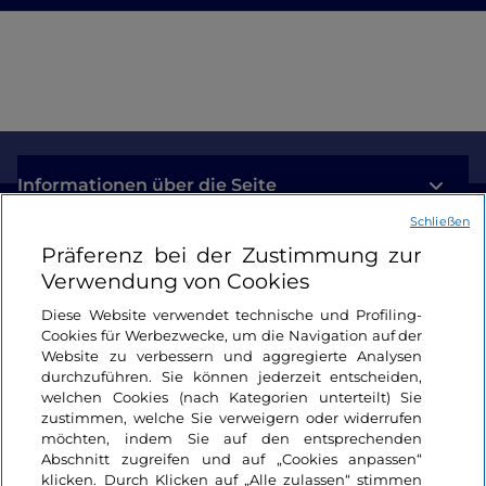
Informationen über die Seite
Schließen
Nützliche Links
Präferenz bei der Zustimmung zur
Verwendung von Cookies
Login
Diese Website verwendet technische und Profiling-
Cookies für Werbezwecke, um die Navigation auf der
Bleiben wir in Kontakt
Website zu verbessern und aggregierte Analysen
durchzuführen. Sie können jederzeit entscheiden,
welchen Cookies (nach Kategorien unterteilt) Sie
zustimmen, welche Sie verweigern oder widerrufen
möchten, indem Sie auf den entsprechenden
Abschnitt zugreifen und auf „Cookies anpassen“
klicken. Durch Klicken auf „Alle zulassen“ stimmen