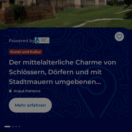
Like
Powered by
Kunst und Kultur
Der mittelalterliche Charme von
Schlössern, Dörfern und mit
Stadtmauern umgebenen
Städten in den Euganeischen
Arquà Petrarca
Hügeln
Mehr erfahren
geln