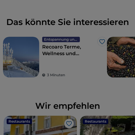
Das könnte Sie interessieren
Entspannung und Wellness
Like
Recoaro Terme,
Wellness und
Gesundheit am Fuße
der Kleinen
Dolomiten
3 Minuten
Wir empfehlen
Restaurants
Restaurants
Like