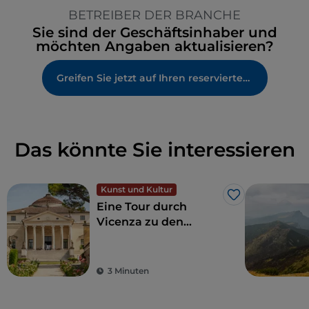
BETREIBER DER BRANCHE
Sie sind der Geschäftsinhaber und
möchten Angaben aktualisieren?
Greifen Sie jetzt auf Ihren reservierten Bereich zu
Das könnte Sie interessieren
Kunst und Kultur
Like
Eine Tour durch
Vicenza zu den
Palladianischen Villen
und anderen
versteckten Orten
3 Minuten