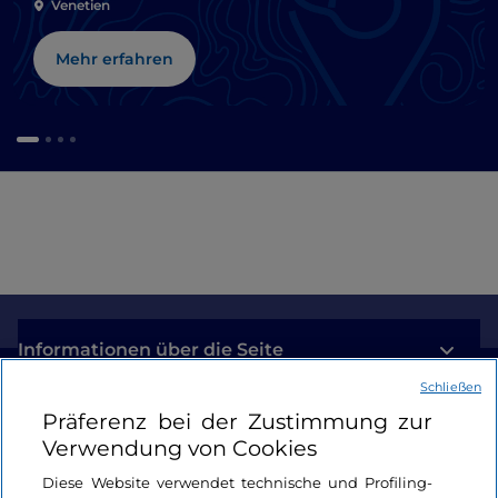
Venetien
Mehr erfahren
Informationen über die Seite
Schließen
Nützliche Links
Präferenz bei der Zustimmung zur
Verwendung von Cookies
Login
Diese Website verwendet technische und Profiling-