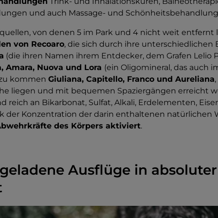
handlungen
Trink- und Inhalationskuren, Balneotherapi
ngen und auch Massage- und Schönheitsbehandlung
quellen, von denen 5 im Park und 4 nicht weit entfernt 
len von Recoaro
, die sich durch ihre unterschiedlichen
a
(die ihren Namen ihrem Entdecker, dem Grafen Lelio P
, Amara, Nuova und Lora
(ein Oligomineral, das auch 
Hinzu kommen
Giuliana, Capitello, Franco und Aureliana
,
ähe liegen und mit bequemen Spaziergängen erreicht 
nd reich an Bikarbonat, Sulfat, Alkali, Erdelementen, Eis
k der Konzentration der darin enthaltenen natürlichen 
Abwehrkräfte des Körpers aktiviert
.
geladene Ausflüge in absoluter
t