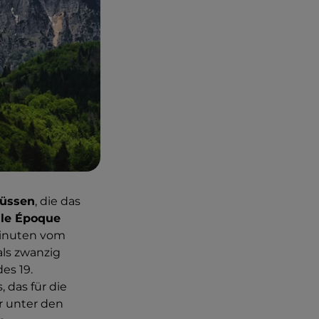
lüssen
, die das
lle Époque
minuten vom
ls zwanzig
es 19.
 das für die
r unter den