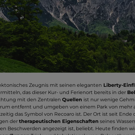
tektonisches Zeugnis mit seinen eleganten
Liberty-Einf
rmitteln, das dieser Kur- und Ferienort bereits in der
Be
richtung mit den Zentralen
Quellen
ist nur wenige Geh
trum entfernt und umgeben von einem Park von mehr a
zeitig das Symbol von Recoaro ist. Der Ort ist seit Ende d
gen der
therapeutischen Eigenschaften
seines Wassers,
en Beschwerden angezeigt ist, beliebt. Heute finden wi