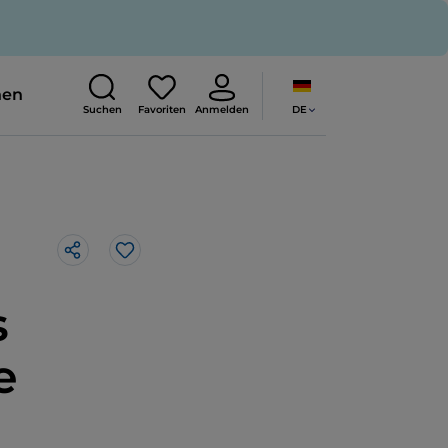
nen
DE
Suchen
Favoriten
Anmelden
Like
s
e