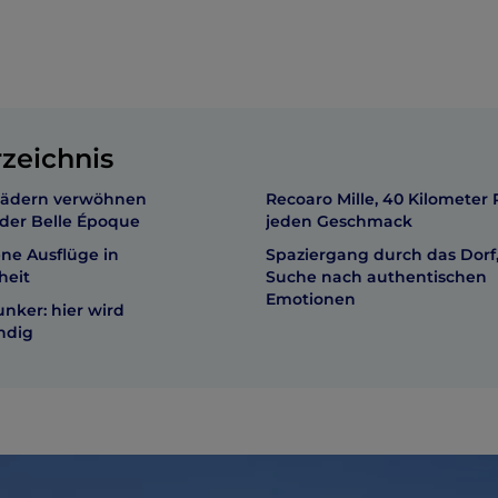
rzeichnis
bädern verwöhnen
Recoaro Mille, 40 Kilometer 
z der Belle Époque
jeden Geschmack
ne Ausflüge in
Spaziergang durch das Dorf,
heit
Suche nach authentischen
Emotionen
nker: hier wird
ndig