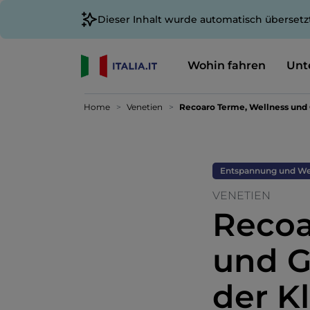
Dieser Inhalt wurde automatisch übersetz
Wohin fahren
Unt
Home
Venetien
Recoaro Terme, Wellness und
Entspannung und We
VENETIEN
Recoa
und G
der K