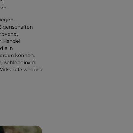
e,
en.
liegen.
 Eigenschaften
iovene,
im Handel
 die in
werden können.
en, Kohlendioxid
Wirkstoffe werden