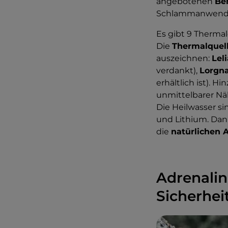
angebotenen
Be
Schlammanwendu
Es gibt 9 Thermal
Die
Thermalquel
auszeichnen:
Leli
verdankt),
Lorgna
erhältlich ist). 
unmittelbarer N
Die Heilwasser si
und Lithium. Dan
die
natürlichen 
Adrenalin
Sicherhei