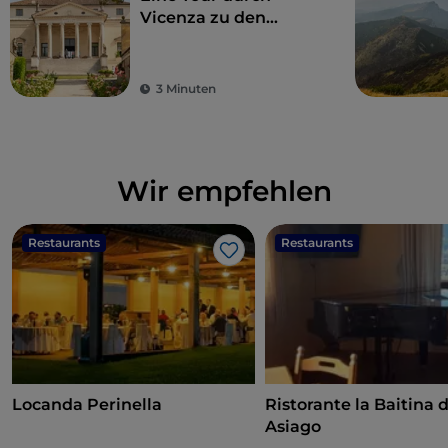
Vicenza zu den
Palladianischen Villen
und anderen
versteckten Orten
3 Minuten
Wir empfehlen
Restaurants
Restaurants
Like
Locanda Perinella
Ristorante la Baitina d
Asiago