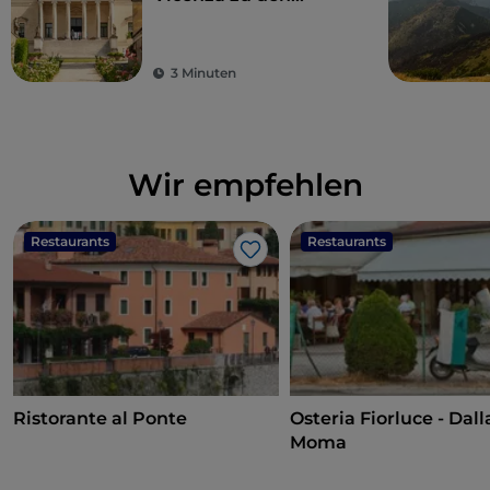
Palladianischen Villen
und anderen
versteckten Orten
3 Minuten
Wir empfehlen
Restaurants
Restaurants
Like
Ristorante al Ponte
Osteria Fiorluce - Dall
Moma