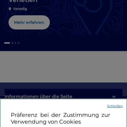
Venedig
Mehr erfahren
Informationen über die Seite
Schließen
Nützliche Links
Präferenz bei der Zustimmung zur
Verwendung von Cookies