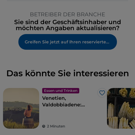
BETREIBER DER BRANCHE
Sie sind der Geschäftsinhaber und
möchten Angaben aktualisieren?
Greifen Sie jetzt auf Ihren reservierten Bereich zu
Das könnte Sie interessieren
Essen und Trinken
Like
Venetien,
Valdobbiadene:
Önogastronomische
Reise durch den
Prosecco Superiore-
2 Minuten
Ring