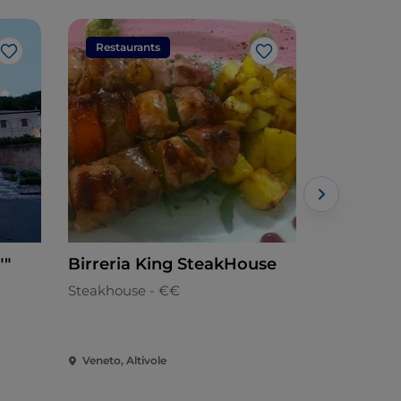
Restaurants
Restaura
Like
Like
""
Birreria King SteakHouse
Locanda 
Steakhouse - €€
Italienisch 
Veneto, Altivole
Veneto, Cis