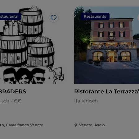
staurants
Restaurants
Like
 BRADERS
Ristorante La Terrazza
nisch - €€
Italienisch
to, Castelfranco Veneto
Veneto, Asolo