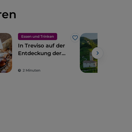
ren
Essen und Trinken
Ess
Like
In Treviso auf der
Auf
Entdeckung der
des
Marroni del
inm
Monfenera IGP
Sch
2 Minuten
2 M