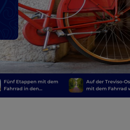
n
Fünf Etappen mit dem
Auf der Treviso-Os
Fahrrad in den
mit dem Fahrrad 
Dolomiten von
einmal Züge
Venetien
vorbeifuhren