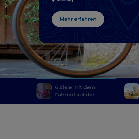
die Region Venetie
Mehr erfahren
6 Ziele mit dem
Fahrrad auf der
Rundstrecke durch die
Region Venetien