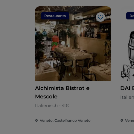
Restaurants
Re
Like
Alchimista Bistrot e
DAI
Mescole
Italie
Italienisch - €€
Veneto, Castelfranco Veneto
Vene