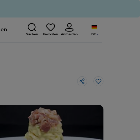
nen
DE
Suchen
Favoriten
Anmelden
Like