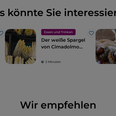
s könnte Sie interessie
Essen und Trinken
Like
Like
Der weiße Spargel
von Cimadolmo
IGP, der auch von
den Ägyptern und
2 Minuten
Römern geliebt
wurde
Wir empfehlen