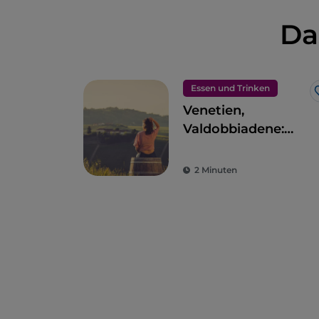
Da
Essen und Trinken
Venetien,
Valdobbiadene:
Önogastronomische
Reise durch den
2 Minuten
Prosecco
Superiore-Ring