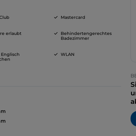
 Club
Mastercard
re erlaubt
Behindertengerechtes
Badezimmer
 Englisch
WLAN
chen
B
S
u
a
am
 am