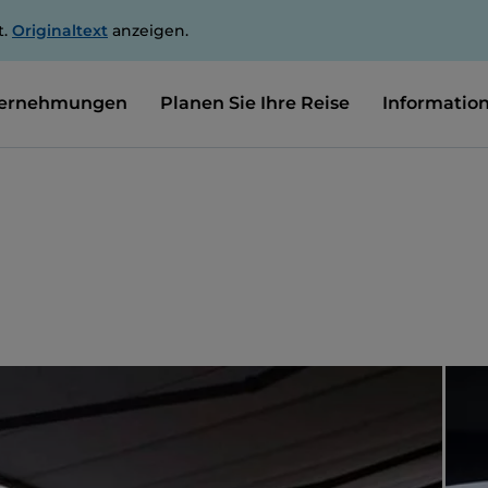
t.
Originaltext
anzeigen.
ernehmungen
Planen Sie Ihre Reise
Informatio