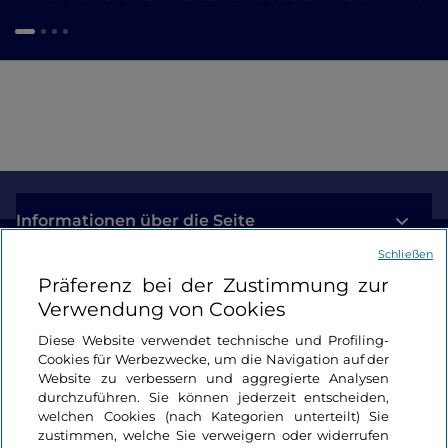
Informationen über die Seite
Schließen
Nützliche Links
Präferenz bei der Zustimmung zur
Verwendung von Cookies
Login
Diese Website verwendet technische und Profiling-
Cookies für Werbezwecke, um die Navigation auf der
Bleiben wir in Kontakt
Website zu verbessern und aggregierte Analysen
durchzuführen. Sie können jederzeit entscheiden,
welchen Cookies (nach Kategorien unterteilt) Sie
zustimmen, welche Sie verweigern oder widerrufen