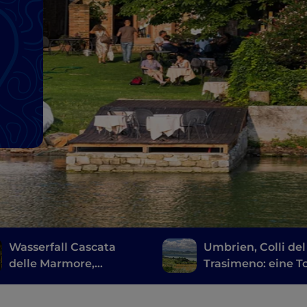
m
Wasserfall Cascata
Umbrien, Colli del
delle Marmore,
Trasimeno: eine T
Flusspark Nera: in
entlang der Wein
Umbrien zwischen