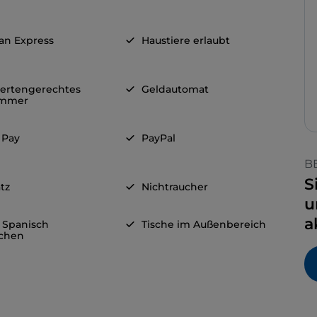
an Express
Haustiere erlaubt
ertengerechtes
Geldautomat
immer
 Pay
PayPal
B
S
tz
Nichtraucher
u
a
d Spanisch
Tische im Außenbereich
chen