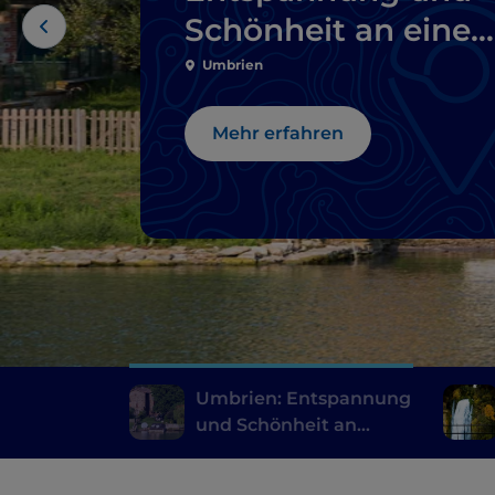
Schönheit an eine
Wochenende
Umbrien
Mehr erfahren
Umbrien: Entspannung
und Schönheit an
einem Wochenende