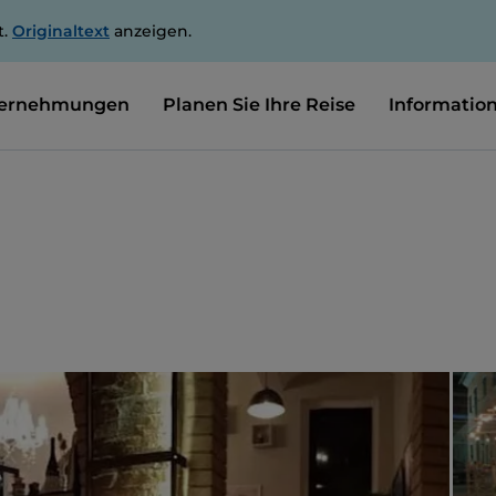
t.
Originaltext
anzeigen.
ernehmungen
Planen Sie Ihre Reise
Informatio