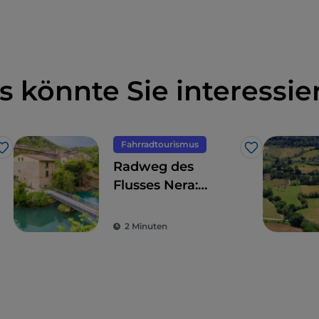
s könnte Sie interessie
Fahrradtourismus
Like
Like
Radweg des
Flusses Nera:
Radeln durch
Wälder und an
2 Minuten
Wasserfällen