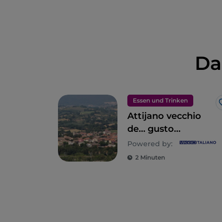
Da
Essen und Trinken
Attijano vecchio
de… gusto
(Attigliano, alt …
Powered by:
aber mit
2 Minuten
Geschmack)