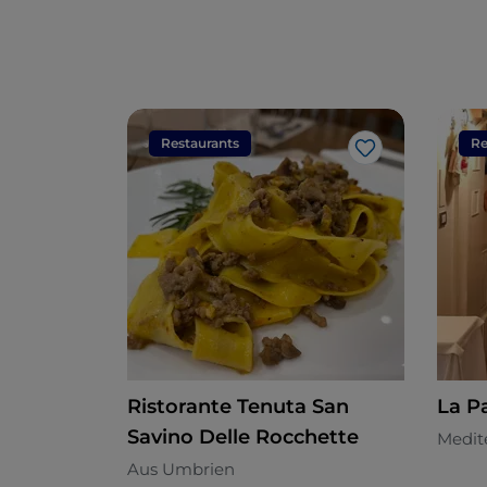
Restaurants
Re
Like
Ristorante Tenuta San
La P
Savino Delle Rocchette
Medit
Aus Umbrien