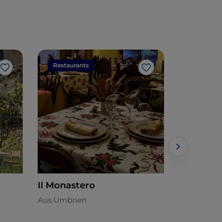
Restaurants
Restaura
Like
Like
Il Monastero
Agrituri
Aus Umbrien
Lokale Küc