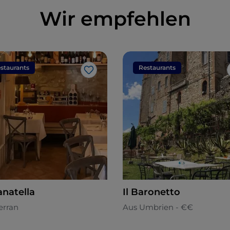
Wir empfehlen
staurants
Restaurants
Like
anatella
Il Baronetto
erran
Aus Umbrien - €€