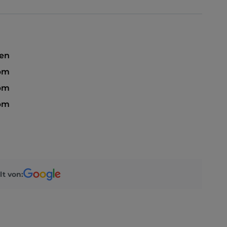
sen
pm
 pm
 pm
lt von: