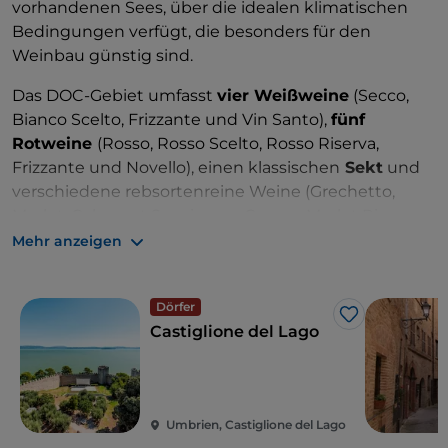
vorhandenen Sees, über die idealen klimatischen
Bedingungen verfügt, die besonders für den
Weinbau günstig sind.
Das DOC-Gebiet umfasst
vier Weißweine
(Secco,
Bianco Scelto, Frizzante und Vin Santo),
fünf
Rotweine
(Rosso, Rosso Scelto, Rosso Riserva,
Frizzante und Novello), einen klassischen
Sekt
und
verschiedene rebsortenreine Weine (Grechetto,
Merlot, Cabernet Sauvignon, Gamay, Merlot Riserva,
Cabernet Sauvignon Riserva und Gamay Riserva).
Mehr anzeigen
Besondere Aufmerksamkeit verdient der
Gamay
,
der nicht mit dem französischen Gamay Noir zu
Dörfer
verwechseln ist, sondern schon seit langem im
Like
Castiglione del Lago
Gebiet des
Trasimenischen Sees
angebaut wird.
Nach einigen Studien handelt es sich um die gleiche
Rebsorte, die auf Sardinien als Cannonau, in
Venetien als Tai Rosso, in Frankreich als Grenache
Umbrien, Castiglione del Lago
und in Spanien als Garnacha bekannt ist. Es gibt