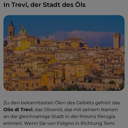
Geschmack und das
süße Agogia
mit weichen
In Trevi, der Stadt des Öls
Noten.
Zu den bekanntesten Ölen des Gebiets gehört das
Olio di Trevi
, das Olivenöl, das mit seinem Namen
an die gleichnamige Stadt in der Provinz Perugia
erinnert. Wenn Sie von Foligno in Richtung Terni