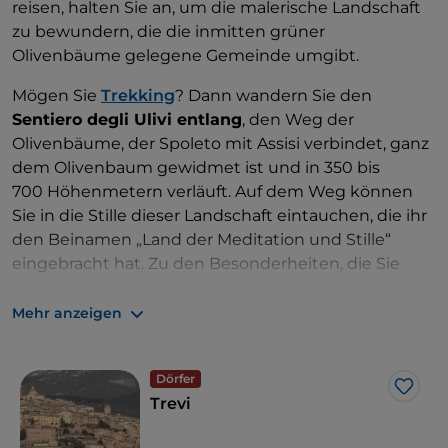
reisen, halten Sie an, um die malerische Landschaft
zu bewundern, die die inmitten grüner
Olivenbäume gelegene Gemeinde umgibt.
Mögen Sie
Trekking
? Dann wandern Sie den
Sentiero degli Ulivi entlang
, den Weg der
Olivenbäume, der Spoleto mit Assisi verbindet, ganz
dem Olivenbaum gewidmet ist und in 350 bis
700 Höhenmetern verläuft. Auf dem Weg können
Sie in die Stille dieser Landschaft eintauchen, die ihr
den Beinamen „Land der Meditation und Stille“
eingebracht hat. Zu den Besonderheiten, die Sie
nicht verpassen sollten, gehören die in der
Landschaft verstreuten sogenannten Olivenhäuser:
Mehr anzeigen
Sie stammen aus dem 16. Jahrhundert und wurden
von Olivenbauern während der Erntezeit bewohnt.
Dörfer
Like
Trevi