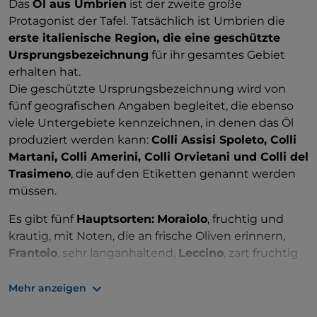
Das
Öl aus Umbrien
ist der zweite große
Protagonist der Tafel. Tatsächlich ist Umbrien die
erste italienische Region, die eine geschützte
Ursprungsbezeichnung
für ihr gesamtes Gebiet
erhalten hat.
Die geschützte Ursprungsbezeichnung wird von
fünf geografischen Angaben begleitet, die ebenso
viele Untergebiete kennzeichnen, in denen das Öl
produziert werden kann:
Colli Assisi Spoleto, Colli
Martani, Colli Amerini, Colli Orvietani und Colli del
Trasimeno
, die auf den Etiketten genannt werden
müssen.
Es gibt fünf
Hauptsorten:
Moraiolo
, fruchtig und
krautig, mit Noten, die an frische Oliven erinnern,
Frantoio
, sehr langanhaltend,
Leccino
, zart fruchtig
mit Anklängen an blumige Noten und reife Früchte,
San Felice mit Noten
von Ackergras und
Mehr anzeigen
Artischocke und einem leicht bitteren und würzigen