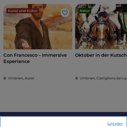
Kunst und Kultur
Natur
Like
Con Francesco – Immersive
Oktober in der Kutsc
Experience
Umbrien, Assisi
Umbrien, Castiglione del L
Schließen
Informationen über die Seite