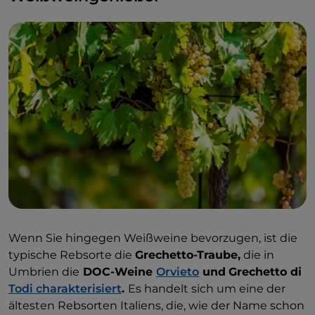
seit 1992 die Herkunftsbezeichnung DOCG führt.
Wenn Sie an diesen Orten vorbeikommen,
probieren Sie den Wein
in Kombination mit lokalen
kulinarischen Spezialitäten
: Sagrantino ist ein
hervorragender Begleiter zu Wild und Braten.
Wenn Sie hingegen Weißweine bevorzugen, ist die
typische Rebsorte die
Grechetto-Traube,
die in
Umbrien die
DOC-Weine
Orvieto
und
Grechetto di
Todi charakterisiert
.
Es handelt sich um eine der
ältesten Rebsorten Italiens, die, wie der Name schon