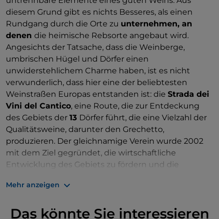
untrennbare Elemente eines guten Weins. Aus
diesem Grund gibt es nichts Besseres, als einen
Rundgang durch die Orte zu
unternehmen, an
denen
die heimische Rebsorte angebaut wird.
Angesichts der Tatsache, dass die Weinberge,
umbrischen Hügel und Dörfer einen
unwiderstehlichem Charme haben, ist es nicht
verwunderlich, dass hier eine der beliebtesten
Weinstraßen Europas entstanden ist: die
Strada dei
Vini del Cantico
, eine Route, die zur Entdeckung
des Gebiets der
13
Dörfer führt, die eine Vielzahl der
Qualitätsweine, darunter den Grechetto,
produzieren. Der gleichnamige Verein wurde 2002
mit dem Ziel gegründet, die wirtschaftliche
Entwicklung des Gebiets zu fördern und die
Weinproduktion, die önogastronomischen
Mehr anzeigen
Spezialitäten und die natürlichen, kulturellen,
historischen und ökologischen Attraktionen im
Das könnte Sie interessieren
touristischen Sinne aufzuwerten und zu fördern.