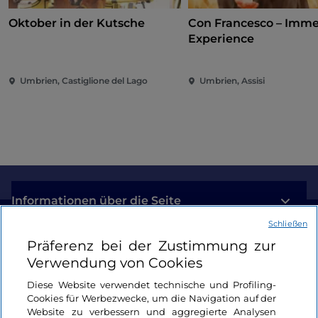
Oktober in der Kutsche
Con Francesco – Imme
Experience
Umbrien, Castiglione del Lago
Umbrien, Assisi
Informationen über die Seite
Schließen
Nützliche Links
Präferenz bei der Zustimmung zur
Verwendung von Cookies
Login
Diese Website verwendet technische und Profiling-
Cookies für Werbezwecke, um die Navigation auf der
Bleiben wir in Kontakt
Website zu verbessern und aggregierte Analysen