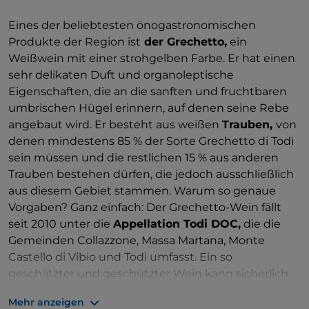
Eines der beliebtesten önogastronomischen
Produkte der Region ist
der Grechetto,
ein
Weißwein mit einer strohgelben Farbe. Er hat einen
sehr delikaten Duft und organoleptische
Eigenschaften, die an die sanften und fruchtbaren
umbrischen Hügel erinnern, auf denen seine Rebe
angebaut wird. Er besteht aus weißen
Trauben,
von
denen mindestens 85 % der Sorte Grechetto di Todi
sein müssen und die restlichen 15 % aus anderen
Trauben bestehen dürfen, die jedoch ausschließlich
aus diesem Gebiet stammen. Warum so genaue
Vorgaben? Ganz einfach: Der Grechetto-Wein fällt
seit 2010 unter die
Appellation Todi DOC,
die die
Gemeinden Collazzone, Massa Martana, Monte
Castello di Vibio und Todi umfasst. Ein so
geschätzter und geschützter Wein kann sicherlich
nicht improvisiert werden und in der Tat ist der
Mehr anzeigen
Grechetto di Todi DOC eine Rebsorte mit sehr