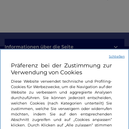
Informationen über die Seite
Schließen
Nützliche Links
Präferenz bei der Zustimmung zur
Verwendung von Cookies
Login
Diese Website verwendet technische und Profiling-
Cookies für Werbezwecke, um die Navigation auf der
Bleiben wir in Kontakt
Website zu verbessern und aggregierte Analysen
durchzuführen. Sie können jederzeit entscheiden,
welchen Cookies (nach Kategorien unterteilt) Sie
zustimmen, welche Sie verweigern oder widerrufen
möchten, indem Sie auf den entsprechenden
Abschnitt zugreifen und auf „Cookies anpassen“
klicken. Durch Klicken auf „Alle zulassen“ stimmen