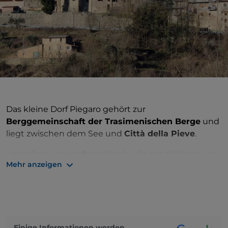
Das kleine Dorf Piegaro gehört zur
Berggemeinschaft der Trasimenischen Berge
und
liegt zwischen dem See und
Città della Pieve
.
Umgeben von sanften Hügeln, die mit Wäldern von
Mehr anzeigen
Steineichen, Kastanien und Pinien überzogen sind,
blickt Piegaro auf den Fluss Nestore.
Die charmante Altstadt hat einen charakteristischen
mittelalterlichen Grundriss
. Der ursprüngliche Kern
im höchsten Teil der Stadt ist von Mauern umgeben,
Einige Informationen werden