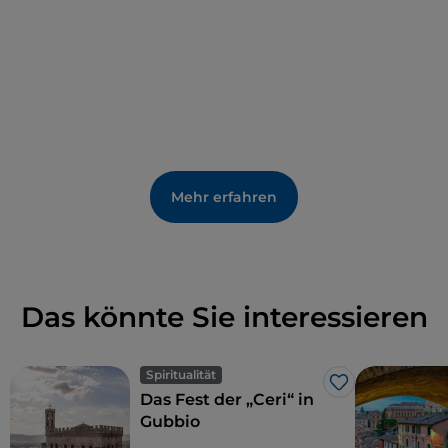
Nehmen Sie sich die Zeit, an den vom Sistema
Museo organisierten
Kunsthandwerks-Workshops
teilzunehmen, bei denen Sie voll und ganz in diese
antike Kunst eintauchen können.
In der Nähe von Piegaro ist das Paläontologische
Museum von Pietrafitta einen Besuch wert
: Es
bewahrt die Erinnerung an den Bergbau in der
Mehr erfahren
Gegend und beherbergt eine der reichsten
Sammlungen fossiler Wirbeltiere in Italien.
Das könnte Sie interessieren
Spiritualität
Like
Das Fest der „Ceri“ in
Gubbio