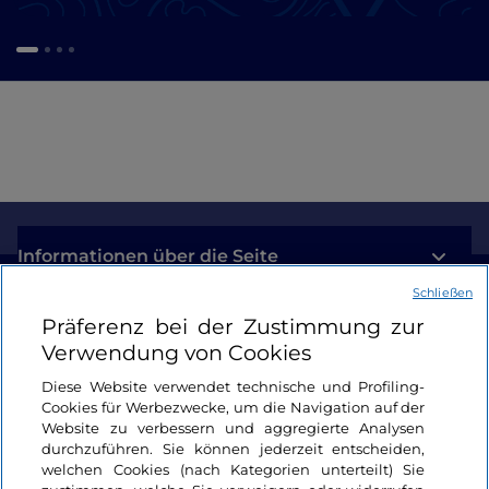
Informationen über die Seite
Schließen
Nützliche Links
Präferenz bei der Zustimmung zur
Verwendung von Cookies
Login
Diese Website verwendet technische und Profiling-
Cookies für Werbezwecke, um die Navigation auf der
Bleiben wir in Kontakt
Website zu verbessern und aggregierte Analysen
durchzuführen. Sie können jederzeit entscheiden,
welchen Cookies (nach Kategorien unterteilt) Sie