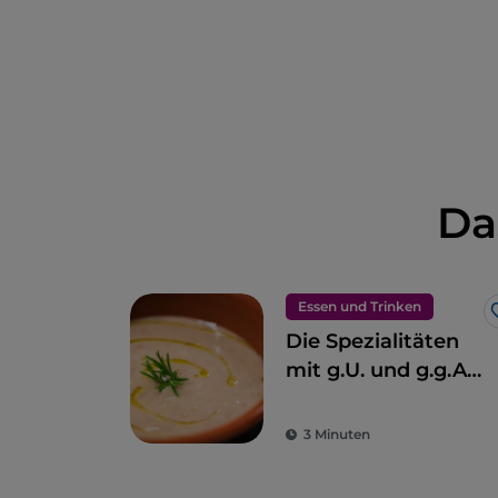
Da
Essen und Trinken
Die Spezialitäten
mit g.U. und g.g.A.
der Toskana
3 Minuten