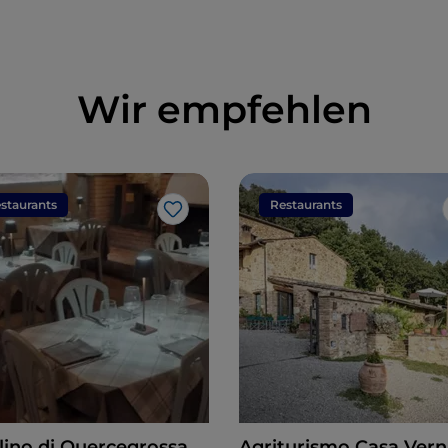
Wir empfehlen
staurants
Restaurants
Like
ulino di Quercegrossa
Agriturismo Casa Vern