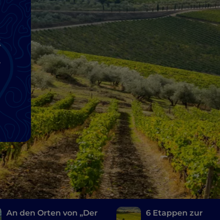
t
An den Orten von „Der
6 Etappen zur