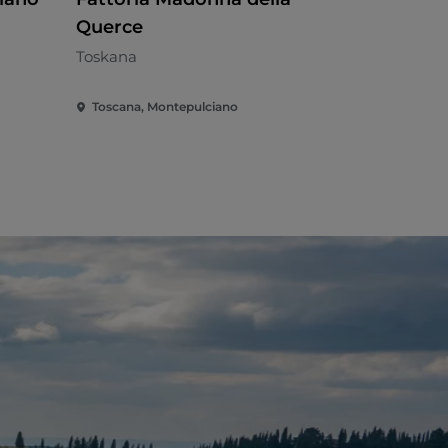
Querce
Toskana
Toskana
Toscana, Montepulciano
Toscana, M