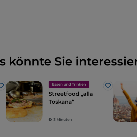
s könnte Sie interessie
Essen und Trinken
Like
Like
Streetfood „alla
Toskana“
3 Minuten