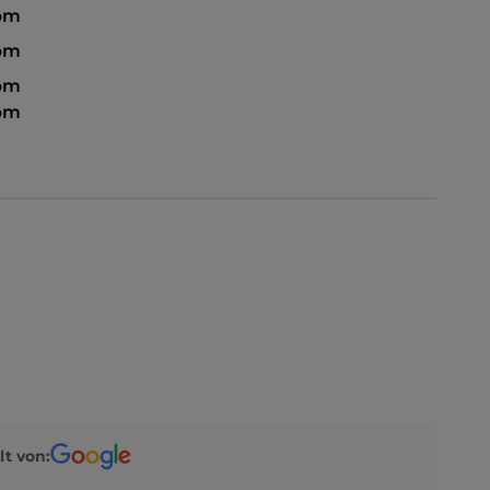
 pm
 pm
 pm
 pm
lt von: