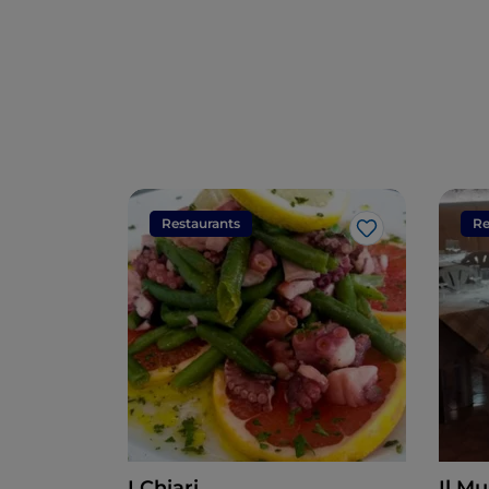
Restaurants
Re
Like
I Chiari
Il M