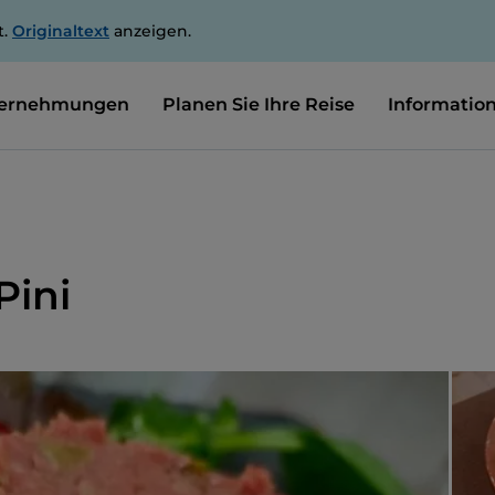
t.
Originaltext
anzeigen.
ernehmungen
Planen Sie Ihre Reise
Informatio
Pini