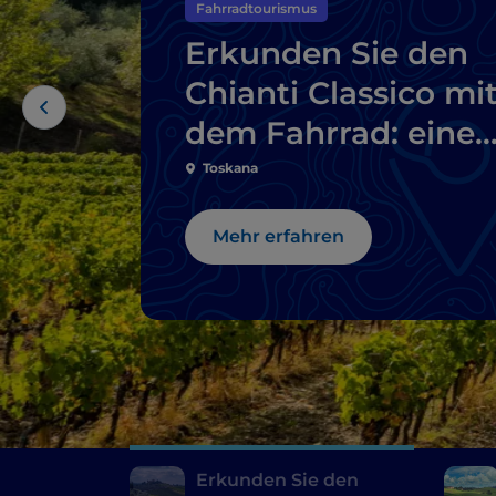
Fahrradtourismus
Erkunden Sie den
Chianti Classico mi
dem Fahrrad: eine
Route durch die
Toskana
Weinkeller
Mehr erfahren
Erkunden Sie den