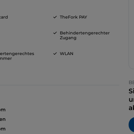
card
TheFork PAY
Behindertengerechter
Zugang
ertengerechtes
WLAN
immer
B
S
u
a
 pm
sen
 pm