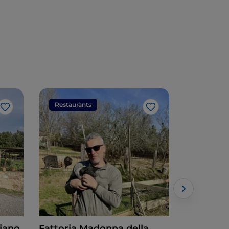
Touristen
Restaurants
Restaura
Like
Like
iano
Fattoria Madonna della
Il Grifo