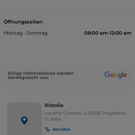
UnionPay über TheFork PAY
Visa
Öffnungszeiten
Behindertengerechter Zugang
Montag - Sonntag
08:00 am-12:00 am
Haustiere erlaubt
WLAN
Einige Informationen werden
bereitgestellt von:
Ristolio
Localita' Cinciano, 5, 53036 Poggibonsi
SI, Italia
Anrufen