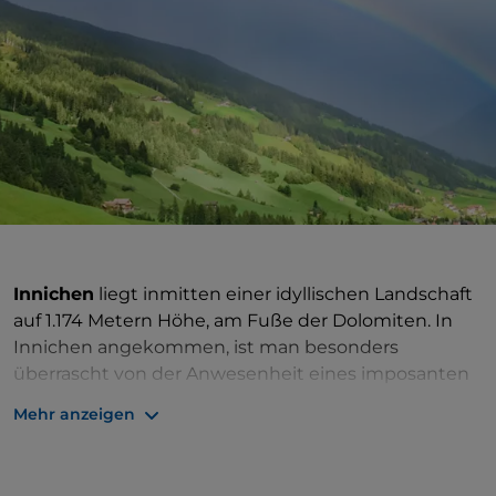
Innichen
liegt inmitten einer idyllischen Landschaft
auf 1.174 Metern Höhe, am Fuße der Dolomiten. In
Innichen angekommen, ist man besonders
überrascht von der Anwesenheit eines imposanten
Glockenturms, dem der
Stiftskirche der Heiligen
Mehr anzeigen
Candido und Corbiniano
, von der überraschenden
Anzahl „kleinerer“ Kirchen und von sperrigen
Militärbauten und Kasernen, von denen einige